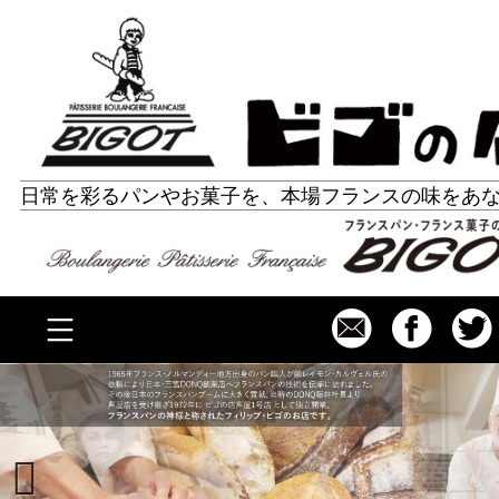
コ
ビゴの店 ホームページ
ン
テ
ン
ツ
日常を彩るパンやお菓子を、本場フランスの味をあ
へ
ス
キ
ッ
Bonne année！2022！
プ
東
ク